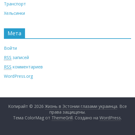
Транспорт
Хельсинки
Мета
Войти
RSS
записей
RSS
комментариев
WordPress.org
Копирайт © 2026
Жизнь в Эстонии глазами украинца
. Все
права защищены.
Тема ColorMag от
ThemeGrill
. Создано на
WordPress
.