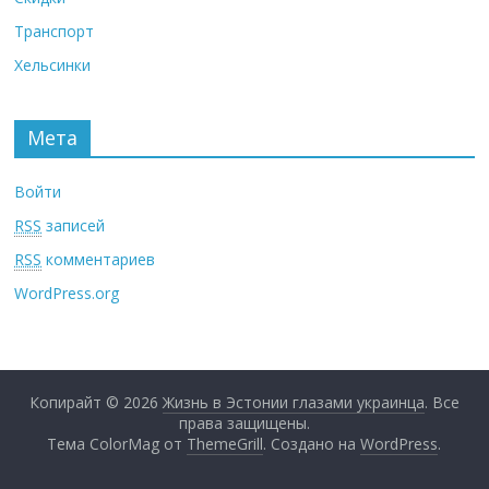
Транспорт
Хельсинки
Мета
Войти
RSS
записей
RSS
комментариев
WordPress.org
Копирайт © 2026
Жизнь в Эстонии глазами украинца
. Все
права защищены.
Тема ColorMag от
ThemeGrill
. Создано на
WordPress
.