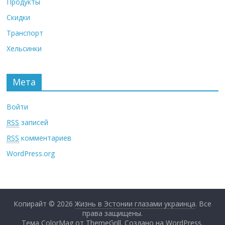
Продукты
Скидки
Транспорт
Хельсинки
Мета
Войти
RSS
записей
RSS
комментариев
WordPress.org
Копирайт © 2026
Жизнь в Эстонии глазами украинца
. Все
права защищены.
Тема ColorMag от
ThemeGrill
. Создано на
WordPress
.