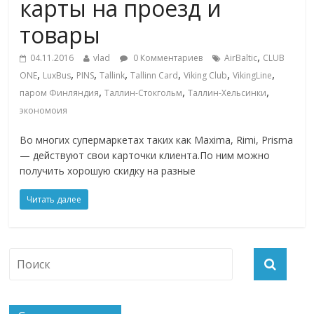
карты на проезд и
товары
,
04.11.2016
vlad
0 Комментариев
AirBaltic
CLUB
,
,
,
,
,
,
,
ONE
LuxBus
PINS
Tallink
Tallinn Card
Viking Club
VikingLine
,
,
,
паром Финляндия
Таллин-Стокгольм
Таллин-Хельсинки
экономоия
Во многих супермаркетах таких как Maxima, Rimi, Prisma
— действуют свои карточки клиента.По ним можно
получить хорошую скидку на разные
Читать далее